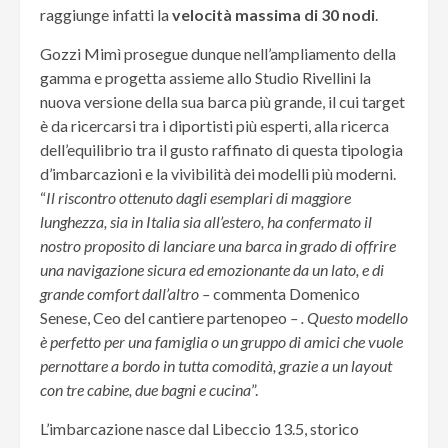
raggiunge infatti la
velocità massima di 30 nodi
.
Gozzi Mimì prosegue dunque nell’ampliamento della
gamma e progetta assieme allo Studio Rivellini la
nuova versione della sua barca più grande, il cui target
è da ricercarsi tra i diportisti più esperti, alla ricerca
dell’equilibrio tra il gusto raffinato di questa tipologia
d’imbarcazioni e la vivibilità dei modelli più moderni.
“
Il riscontro ottenuto dagli esemplari di maggiore
lunghezza, sia in Italia sia all’estero, ha confermato il
nostro proposito di lanciare una barca in grado di offrire
una navigazione sicura ed emozionante da un lato, e di
grande comfort dall’altro –
commenta Domenico
Senese, Ceo del cantiere partenopeo
– . Questo modello
è perfetto per una famiglia o un gruppo di amici che vuole
pernottare a bordo in tutta comodità, grazie a un layout
con tre cabine, due bagni e cucina
”.
L’imbarcazione nasce dal Libeccio 13.5, storico