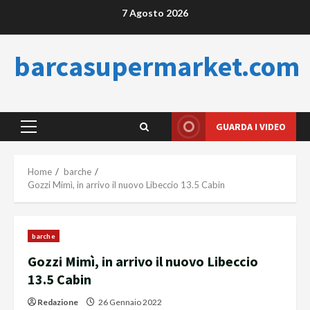
Skip
7 Agosto 2026
to
content
barcasupermarket.com
GUARDA I VIDEO
Primary
Menu
Home
barche
Gozzi Mimì, in arrivo il nuovo Libeccio 13.5 Cabin
barche
Gozzi Mimì, in arrivo il nuovo Libeccio
13.5 Cabin
Redazione
26 Gennaio 2022