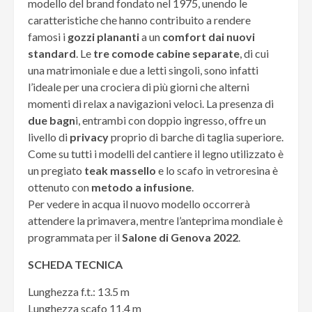
modello del brand fondato nel 1975, unendo le
caratteristiche che hanno contribuito a rendere
famosi i
gozzi plananti
a un
comfort dai nuovi
standard
. Le
tre comode cabine separate
, di cui
una matrimoniale e due a letti singoli, sono infatti
l’ideale per una crociera di più giorni che alterni
momenti di relax a navigazioni veloci. La presenza di
due bagn
i, entrambi con doppio ingresso, offre un
livello di
privacy
proprio di barche di taglia superiore.
Come su tutti i modelli del cantiere il legno utilizzato è
un pregiato
teak massello
e lo scafo in vetroresina è
ottenuto con
metodo a infusione
.
Per vedere in acqua il nuovo modello occorrerà
attendere la primavera, mentre l’anteprima mondiale è
programmata per il
Salone di Genova 2022
.
SCHEDA TECNICA
Lunghezza f.t.: 13.5 m
Lunghezza scafo 11.4 m