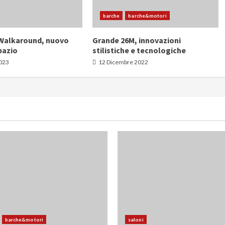
barche
barche&motori
 Walkaround, nuovo
Grande 26M, innovazioni
pazio
stilistiche e tecnologiche
2023
12 Dicembre 2022
barche&motori
saloni