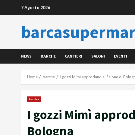
Skip
7 Agosto 2026
to
content
barcasupermar
NEWS
BARCHE
CANTIERI
SALONI
EVENTI
Home
barche
I gozzi Mimì approdano al Salone di Bolog
barche
I gozzi Mimì approd
Bologna