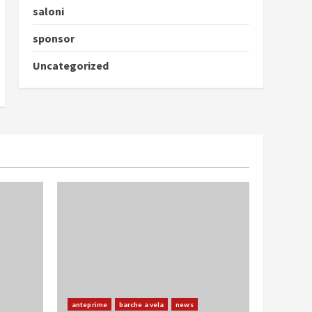
saloni
sponsor
Uncategorized
anteprime
barche a vela
news