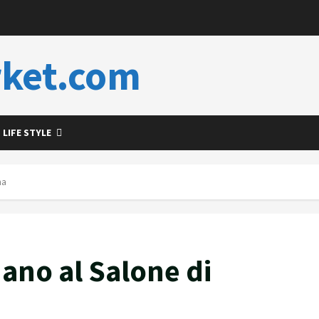
ket.com
LIFE STYLE
na
ano al Salone di