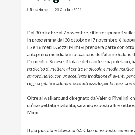
Redazione
25 Ottobre 2021
Dal 30 ottobre al 7 novembre, riflettori puntati sull
In programma dal 30 ottobre al 7 novembre, è l’app
i 5 e 18 metri. Gozzi Mimì vi prenderà parte con otto
anteprima mondiale in occasione dell’ultimo Salone di
Domenico Senese, titolare del cantiere napoletano,
ha deciso di mettere al centro la piccola e media nautica
straordinario, con un’eccellente tradizione di eventi, per
raggiungibile e ottimamente attrezzato per la ricezione e 
Oltre al walkaround disegnato da Valerio Rivellini, ch
un’inaspettata vivibilità, saranno esposti altre sette e
Mimì.
Il più piccolo è Libeccio 6.5 Classic, esposto insieme 