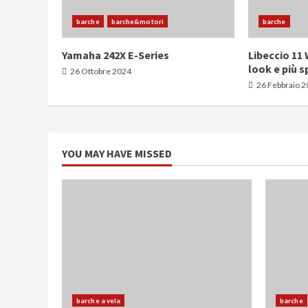
barche
barche&motori
barche
Yamaha 242X E-Series
Libeccio 11
look e più s
26 Ottobre 2024
26 Febbraio 
YOU MAY HAVE MISSED
barche a vela
barche