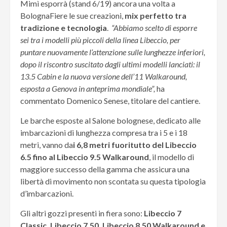
Mimì esporrà (stand 6/19) ancora una volta a
BolognaFiere le sue creazioni,
mix perfetto tra
tradizione e tecnologia
.
“Abbiamo scelto di esporre
sei tra i modelli più piccoli della linea Libeccio, per
puntare nuovamente l’attenzione sulle lunghezze inferiori,
dopo il riscontro suscitato dagli ultimi modelli lanciati: il
13.5 Cabin e la nuova versione dell’11 Walkaround,
esposta a Genova in anteprima mondiale”,
ha
commentato Domenico Senese, titolare del cantiere.
Le barche esposte al Salone bolognese, dedicato alle
imbarcazioni di lunghezza compresa tra i 5 e i 18
metri, vanno da
i 6,8 metri fuoritutto del Libeccio
6.5 fino al Libeccio 9.5 Walkaround
, il modello di
maggiore successo della gamma che assicura una
libertà di movimento non scontata su questa tipologia
d’imbarcazioni.
Gli altri gozzi presenti in fiera sono:
Libeccio 7
Classic, Libeccio 7.50, Libeccio 8.50 Walkaround e