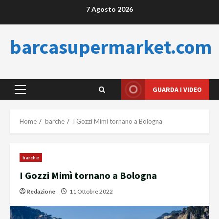
Skip
7 Agosto 2026
to
content
barcasupermarket.com
GUARDA I VIDEO
Primary
Menu
Home
barche
I Gozzi Mimì tornano a Bologna
barche
I Gozzi Mimì tornano a Bologna
Redazione
11 Ottobre 2022