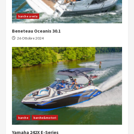
barche a vela
Beneteau Oceanis 30.1
26 Ottobre 2024
barche
barche&motori
Yamaha 242X E-Series