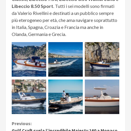
Libeccio 8.50 Sport
. Tutti i sei modelli sono firmati
da Valerio Rivellini e destinati a un pubblico sempre
più eterogeneo per età, che ama navigare soprattutto
in Italia, Spagna, Croazia e Francia ma anche in
Olanda, Germania e Grecia.
Continue
Previous:
Gulf Craft svela l’incredibile Majesty 160 a Monaco