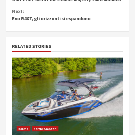
Reading
Next:
Evo R4XT, gli orizzonti si espandono
RELATED STORIES
barche
barche&motori