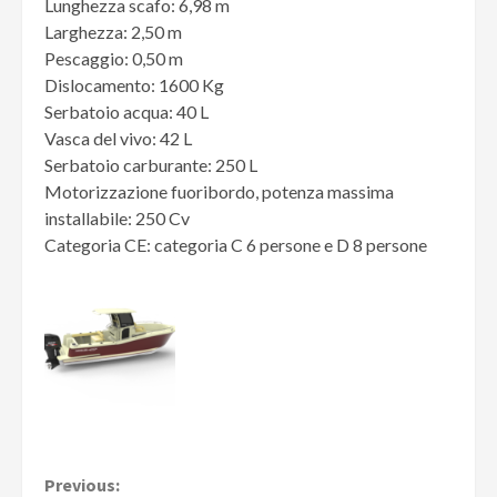
Lunghezza scafo: 6,98 m
Larghezza: 2,50 m
Pescaggio: 0,50 m
Dislocamento: 1600 Kg
Serbatoio acqua: 40 L
Vasca del vivo: 42 L
Serbatoio carburante: 250 L
Motorizzazione fuoribordo, potenza massima
installabile: 250 Cv
Categoria CE: categoria C 6 persone e D 8 persone
Continue
Previous: