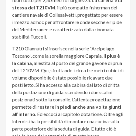
fuori tutto per 2,50 metri di larghezza.
La carena è la
stessa del T210VM
, il più compatto fisherman del
cantiere navale di Collesalvetti, progettato per essere
il mezzo ad hoc per affrontare le onde secche e ripide
del Mediterraneo e caratterizzato dalla rinomata
stabilità Tuccoli.
T210 Giannutri si inserisce nella serie “Arcipelago
Toscano”, come la sorella maggiore Capraia.
Il plus è
la cabina
, allestita al posto del grande gavone di prua
del T210VM. Qui, sfruttando i circa tre metri cubici di
volume disponibile è stato possibile ricavare due
posti letto. Si ha accesso alla cabina dal lato di dritta
della postazione di guida, scendendo i due scalini
posizionati sotto la consolle. L’attenta progettazione
permette di
restare in piedi anche una volta giunti
all’interno
. Ed eccoci al capitolo dotazione. Oltre agli
interni si ha la possibilità di montare una cucina sulla
parte posteriore della seduta di guida. E tutto ciò è
solo la base del potenziale di questa barca.