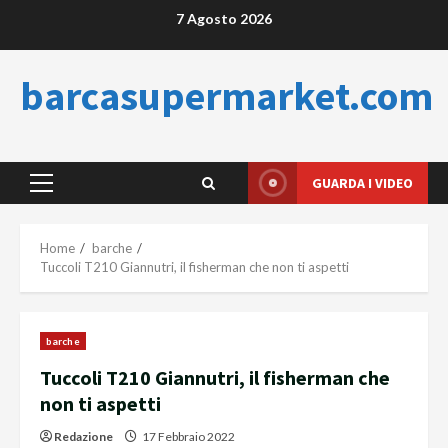
Skip
7 Agosto 2026
to
content
barcasupermarket.com
GUARDA I VIDEO
Primary
Menu
Home
barche
Tuccoli T210 Giannutri, il fisherman che non ti aspetti
barche
Tuccoli T210 Giannutri, il fisherman che
non ti aspetti
Redazione
17 Febbraio 2022