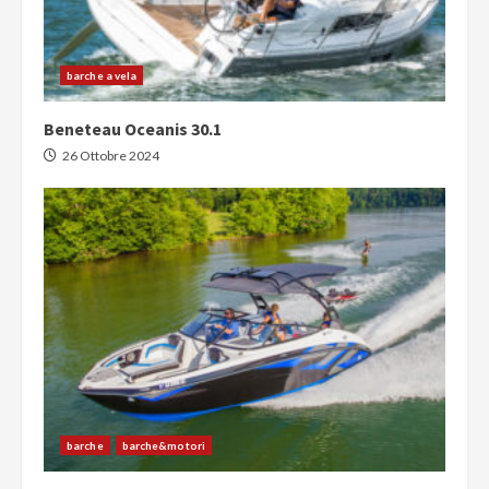
barche a vela
Beneteau Oceanis 30.1
26 Ottobre 2024
barche
barche&motori