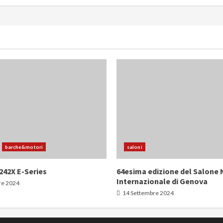
barche&motori
saloni
242X E-Series
64esima edizione del Salone 
Internazionale di Genova
re 2024
14 Settembre 2024