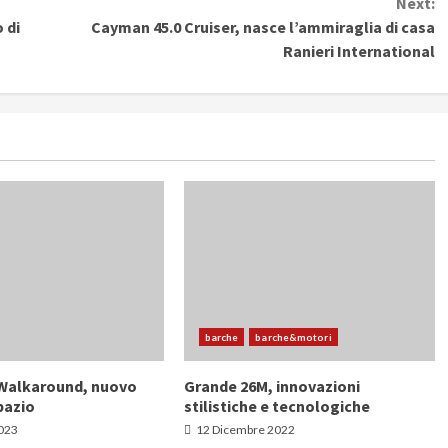
Next:
 di
Cayman 45.0 Cruiser, nasce l’ammiraglia di casa
Ranieri International
barche
barche&motori
 Walkaround, nuovo
Grande 26M, innovazioni
pazio
stilistiche e tecnologiche
2023
12 Dicembre 2022