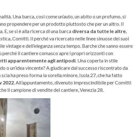
inalità. Una barca, così come un’auto, un abito o un profumo, si
nno propendere per un prodotto piuttosto che per un altro. Il
a. E, se si è alla ricerca di una barca
diversa da tutte le altre
,
istica, Comitti. Il perché va ricercato nelle linee sinuose dei suoi
tile vintage e dell’eleganza senza tempo. Barche che sanno essere
ù perché il cantiere comasco apre i propri orizzonti con
tti apparentemente agli antipodi
. Una coperta in stile
o o un’idea vincente? A giudicare dal successo riscontrato da
 scia ha preso forma la sorella minore, Isola 27, che ha fatto
w 2022
. All’appuntamento, divenuto imprescindibile per Comitti
che il campione di vendite del cantiere, Venezia 28.