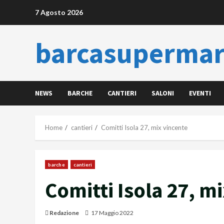
Skip
7 Agosto 2026
to
content
barcasupermar
NEWS
BARCHE
CANTIERI
SALONI
EVENTI
Home
cantieri
Comitti Isola 27, mix vincente
barche
cantieri
Comitti Isola 27, m
Redazione
17 Maggio 2022