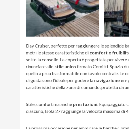
Day Cruiser, perfetto per raggiungere le splendide iso
metri le stesse caratteristiche di
comfort e fruibilit
sotto la consolle. La coperta è progettata per vivere 
rinunciare allo
stile unico
firmato Comitti. Spazio du
quello a prua trasformabile con tavolo centrale. Le c
di guida sono l’ideale per godere la
navigazione en-p
caratteristiche della zona di comando, protetta da u
Stile, comfort ma anche
prestazioni
. Equipaggiato 
ciascuno, Isola 27 raggiunge la velocità massima di
4
La prossima occasione per ammirare le barche Comitt