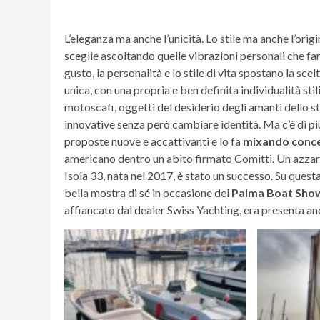
L’eleganza ma anche l’unicità. Lo stile ma anche l’orig
sceglie ascoltando quelle vibrazioni personali che fa
gusto, la personalità e lo stile di vita spostano la scelt
unica, con una propria e ben definita individualità stil
motoscafi, oggetti del desiderio degli amanti dello s
innovative senza però cambiare identità. Ma c’è di pi
proposte nuove e accattivanti e lo fa
mixando conce
americano dentro un abito firmato Comitti. Un azzard
Isola 33, nata nel 2017, è stato un successo. Su questa
bella mostra di sé in occasione del
Palma Boat Sho
affiancato dal dealer Swiss Yachting, era presenta an