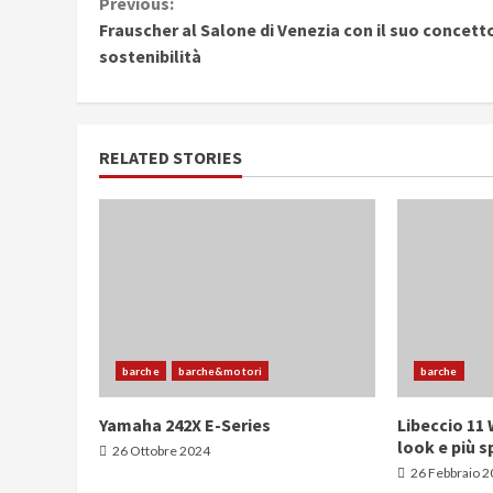
Continue
Previous:
Frauscher al Salone di Venezia con il suo concetto
Reading
sostenibilità
RELATED STORIES
barche
barche&motori
barche
Yamaha 242X E-Series
Libeccio 11
look e più s
26 Ottobre 2024
26 Febbraio 