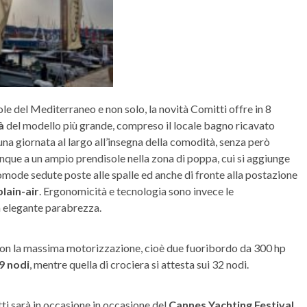
le del Mediterraneo e non solo, la novità Comitti offre in 8
à
del modello più grande, compreso il locale bagno ricavato
una giornata al largo all’insegna della comodità, senza però
nque a un ampio prendisole nella zona di poppa, cui si aggiunge
omode sedute poste alle spalle ed anche di fronte alla postazione
lain-air
. Ergonomicità e tecnologia sono invece le
n elegante parabrezza.
con la massima motorizzazione, cioè due fuoribordo da 300 hp
9 nodi
, mentre quella di crociera si attesta sui 32 nodi.
i sarà in occasione in occasione del
Cannes Yachting Festival