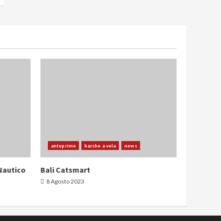
anteprime
barche a vela
news
Nautico
Bali Catsmart
8 Agosto 2023