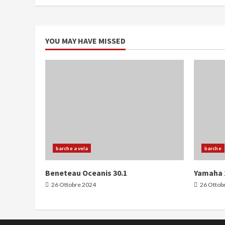
YOU MAY HAVE MISSED
barche a vela
barche
Beneteau Oceanis 30.1
Yamaha 
26 Ottobre 2024
26 Ottob