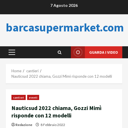
Skip
7 Agosto 2026
to
content
barcasupermarket.com
GUARDA I VIDEO
Primary
Menu
Home
cantieri
Nauticsud 2022 chiama, Gozzi Mimì risponde con 12 modelli
cantieri
eventi
Nauticsud 2022 chiama, Gozzi Mimì
risponde con 12 modelli
Redazione
8 Febbraio 2022