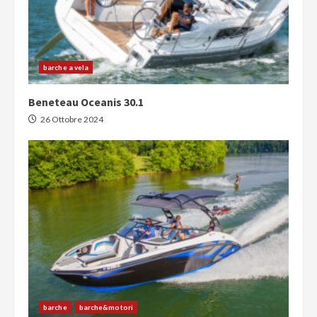
barche a vela
Beneteau Oceanis 30.1
26 Ottobre 2024
barche
barche&motori