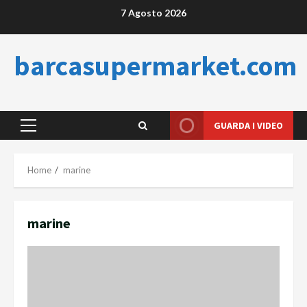
Skip
7 Agosto 2026
to
content
barcasupermarket.com
GUARDA I VIDEO
Primary
Menu
Home
marine
marine