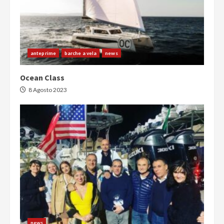
anteprime
barche a vela
news
Ocean Class
8 Agosto 2023
news