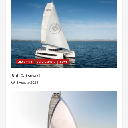
anteprime
barche a vela
news
Bali Catsmart
8 Agosto 2023