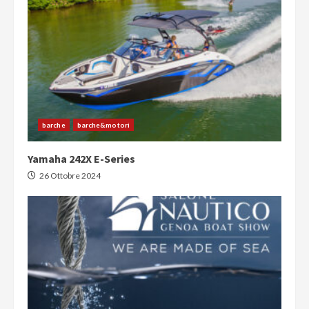
barche
barche&motori
Yamaha 242X E-Series
26 Ottobre 2024