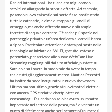
Ranieri International – ha rilanciato migliorando i
servizi ed allargando la propria offerta. Ad esempio,
posando nuovo calpestio sul porto fisso, sostituendo
tutte le catenarie, le cime di trappa e gli anelli di
ormeggio, ma anche offrendo nuove e più ampie
torrette di acqua e corrente. C’è anche più spazio nel
parcheggio privato e un’area dedicata ai carrelli barca
a riposo. Particolare attenzione è stata poi posta nella
tecnologia ad iniziare dal Wi-Fi, gratuito, esteso e
potenziato, per arrivare alle nuove WebCam Live
Streaming raggiungibili dal sito ufficiale, puntate su
Sarnico e su Lovere, in modo tale da avere in tempo
reale tutti gli aggiornamenti meteo. Nautica Pezzotti
ha inoltre da poco inaugurato un nuovo showroom.
Ultimo ma non ultimo, grazie ai nuovi motori elettrici
con ancora GPS e relativi chartplotter ed
ecoscandagli, l’azienda non solo ha avuto un impatto
importante nel settore della pesca, ma è diventata un
punto di riferimento anche per i sempre più numerosi