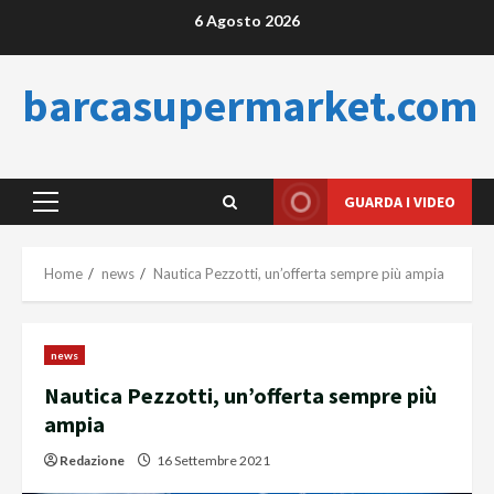
Skip
6 Agosto 2026
to
content
barcasupermarket.com
GUARDA I VIDEO
Primary
Menu
Home
news
Nautica Pezzotti, un’offerta sempre più ampia
news
Nautica Pezzotti, un’offerta sempre più
ampia
Redazione
16 Settembre 2021