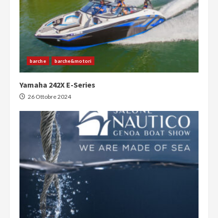
barche
barche&motori
Yamaha 242X E-Series
26 Ottobre 2024