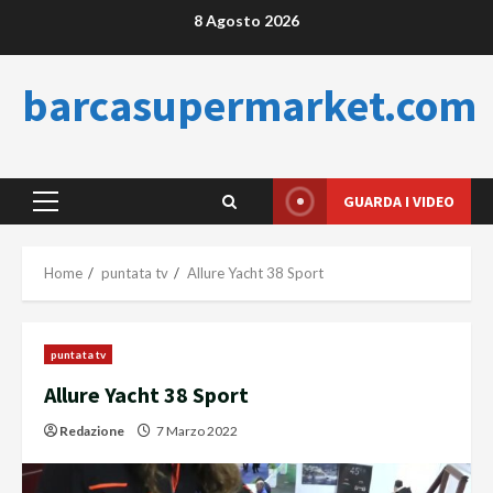
Skip
8 Agosto 2026
to
content
barcasupermarket.com
GUARDA I VIDEO
Primary
Menu
Home
puntata tv
Allure Yacht 38 Sport
puntata tv
Allure Yacht 38 Sport
Redazione
7 Marzo 2022