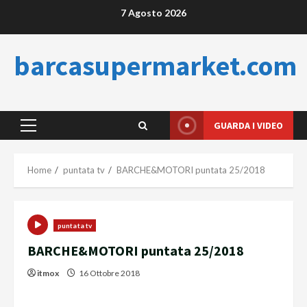
Skip
7 Agosto 2026
to
content
barcasupermarket.com
GUARDA I VIDEO
Primary
Menu
Home
puntata tv
BARCHE&MOTORI puntata 25/2018
puntata tv
BARCHE&MOTORI puntata 25/2018
itmox
16 Ottobre 2018