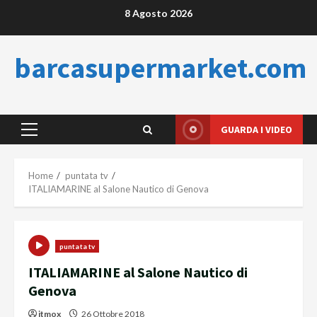
Skip
8 Agosto 2026
to
content
barcasupermarket.com
GUARDA I VIDEO
Primary
Menu
Home
puntata tv
ITALIAMARINE al Salone Nautico di Genova
puntata tv
ITALIAMARINE al Salone Nautico di
Genova
itmox
26 Ottobre 2018