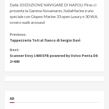
Dalla 33 EDIZIONE NAVIGARE DI NAPOLI Piras ci
presenta la Gamma Novamares, ItaliaMarine e uno
speciale con Giupex Marine 33
open Luxury e 30 W.A.
ovvero walk aroound
Continue
Previous:
Tappezzeria Toti al fianco di Sergio Davì
Reading
Next:
Scanner Envy 1400 EFB powered by Volvo Penta D6
2×440
AD