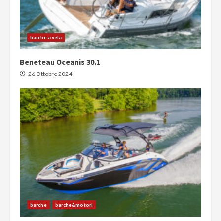
barche a vela
Beneteau Oceanis 30.1
26 Ottobre 2024
barche
barche&motori