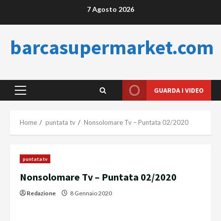
Skip
7 Agosto 2026
to
content
barcasupermarket.com
GUARDA I VIDEO
Primary
Menu
Home
puntata tv
Nonsolomare Tv – Puntata 02/2020
puntata tv
Nonsolomare Tv – Puntata 02/2020
Redazione
8 Gennaio 2020