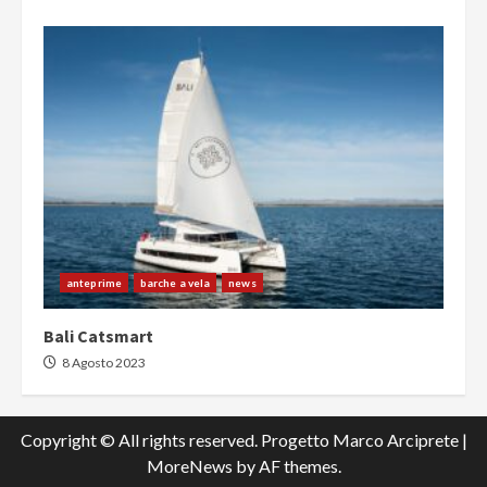
anteprime
barche a vela
news
Bali Catsmart
8 Agosto 2023
Copyright © All rights reserved. Progetto Marco Arciprete
|
MoreNews
by AF themes.