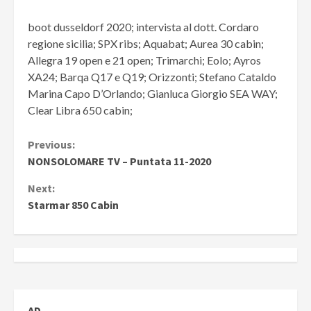
boot dusseldorf 2020; intervista al dott. Cordaro
regione sicilia; SPX ribs; Aquabat; Aurea 30 cabin;
Allegra 19 open e
21 open; Trimarchi; Eolo; Ayros
XA24; Barqa Q17 e Q19; Orizzonti; Stefano Cataldo
Marina Capo D’Orlando; Gianluca Giorgio SEA WAY;
Clear Libra 650 cabin;
Continue
Previous:
NONSOLOMARE TV – Puntata 11-2020
Reading
Next:
Starmar 850 Cabin
AD