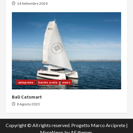
14 Settembre 2024
anteprime
barche a vela
news
Bali Catsmart
8 Agosto 2023
Copyright © All rights reserved. Progetto Marco Arciprete
|
MoreNews
by AF themes.