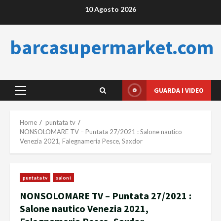
Skip
10 Agosto 2026
to
content
barcasupermarket.com
GUARDA I VIDEO
Primary
Menu
Home
puntata tv
NONSOLOMARE TV – Puntata 27/2021 : Salone nautico
Venezia 2021, Falegnameria Pesce, Saxdor
puntata tv
saloni
NONSOLOMARE TV – Puntata 27/2021 :
Salone nautico Venezia 2021,