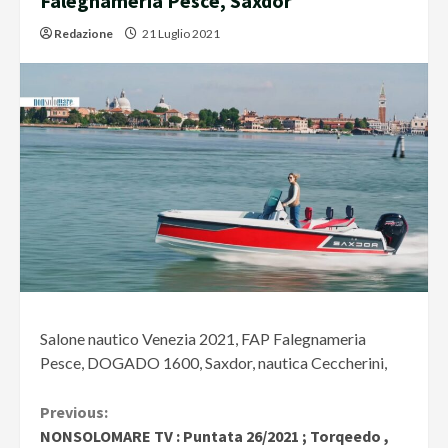
Falegnameria Pesce, Saxdor
Redazione
21 Luglio 2021
Salone nautico Venezia 2021, FAP Falegnameria
Pesce, DOGADO 1600, Saxdor, nautica Ceccherini,
Continue
Previous:
NONSOLOMARE TV : Puntata 26/2021 ; Torqeedo ,