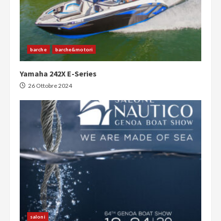
barche
barche&motori
Yamaha 242X E-Series
26 Ottobre 2024
saloni