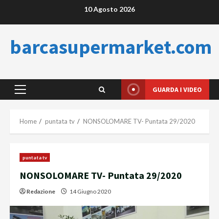
Skip
10 Agosto 2026
to
content
barcasupermarket.com
GUARDA I VIDEO
Primary
Menu
Home
puntata tv
NONSOLOMARE TV- Puntata 29/2020
puntata tv
NONSOLOMARE TV- Puntata 29/2020
Redazione
14 Giugno 2020