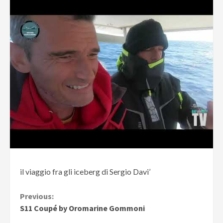
il viaggio fra gli iceberg di Sergio Davi’
Continue
Previous:
S11 Coupé by Oromarine Gommoni
Reading