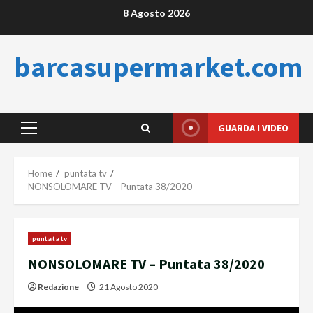
Skip
8 Agosto 2026
to
content
barcasupermarket.com
GUARDA I VIDEO
Primary
Menu
Home
puntata tv
NONSOLOMARE TV – Puntata 38/2020
puntata tv
NONSOLOMARE TV – Puntata 38/2020
Redazione
21 Agosto 2020