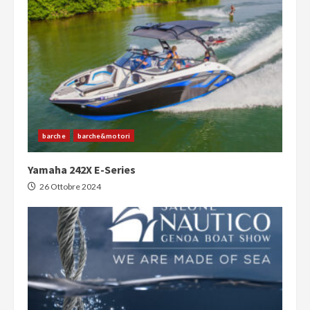
barche
barche&motori
Yamaha 242X E-Series
26 Ottobre 2024