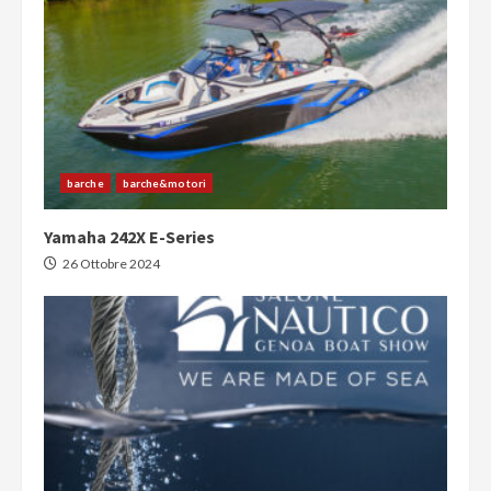
barche
barche&motori
Yamaha 242X E-Series
26 Ottobre 2024