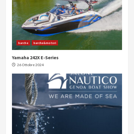
barche
barche&motori
Yamaha 242X E-Series
26 Ottobre 2024