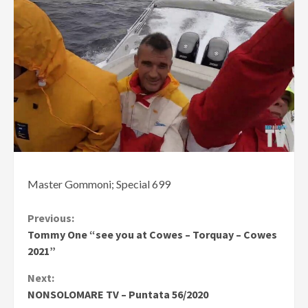
Master Gommoni; Special 699
Continue
Previous:
Tommy One “see you at Cowes – Torquay – Cowes
Reading
2021”
Next:
NONSOLOMARE TV – Puntata 56/2020