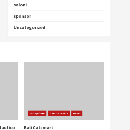
saloni
sponsor
Uncategorized
anteprime
barche a vela
news
Nautico
Bali Catsmart