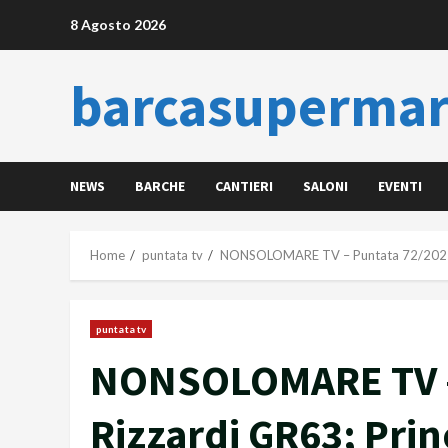
Skip
8 Agosto 2026
to
content
barcasupermar
NEWS
BARCHE
CANTIERI
SALONI
EVENTI
Home
puntata tv
NONSOLOMARE TV – Puntata 72/2022: R
puntata tv
NONSOLOMARE TV –
Rizzardi GR63; Pri