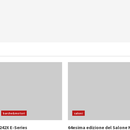
barche&motori
saloni
242X E-Series
64esima edizione del Salone 