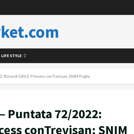
ket.com
LIFE STYLE
izzardi GR63; Princess conTrevisan; SNIM Puglia
 Puntata 72/2022:
ncess conTrevisan; SNIM