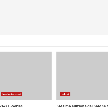
barche&motori
saloni
242X E-Series
64esima edizione del Salone 