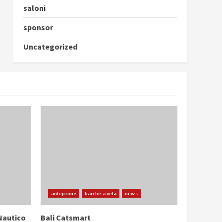
saloni
sponsor
Uncategorized
anteprime
barche a vela
news
Nautico
Bali Catsmart