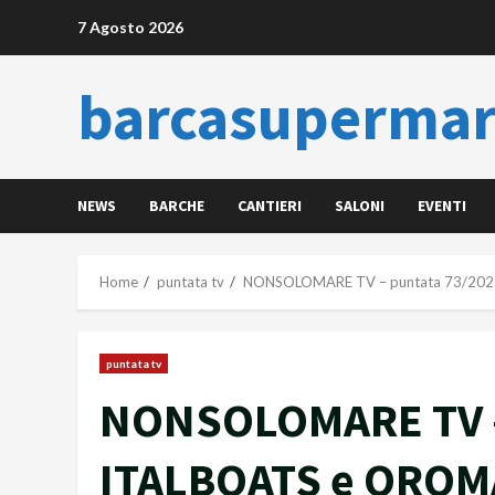
Skip
7 Agosto 2026
to
content
barcasupermar
NEWS
BARCHE
CANTIERI
SALONI
EVENTI
Home
puntata tv
NONSOLOMARE TV – puntata 73/20
puntata tv
NONSOLOMARE TV –
ITALBOATS e OROM