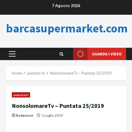
Skip
7 Agosto 2026
to
content
barcasupermarket.com
GUARDA I VIDEO
Primary
Menu
Home
puntata tv
NonsolomareTv – Puntata 25/2019
puntata tv
NonsolomareTv – Puntata 25/2019
Redazione
1 Luglio 2019