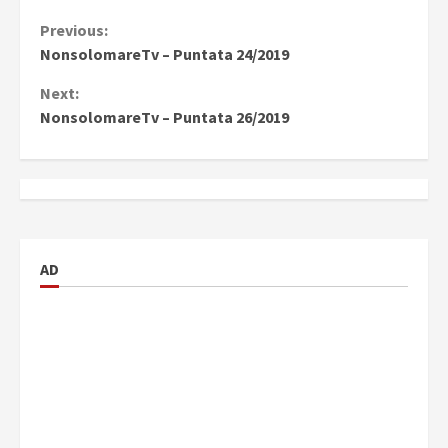
Continue
Previous:
NonsolomareTv – Puntata 24/2019
Reading
Next:
NonsolomareTv – Puntata 26/2019
AD