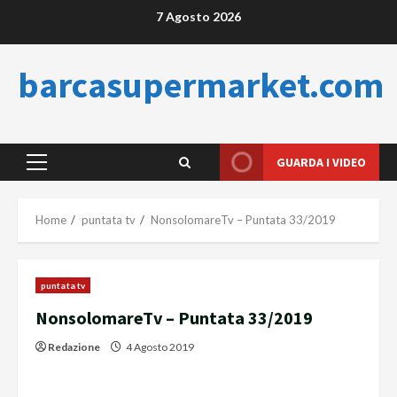
Skip
7 Agosto 2026
to
content
barcasupermarket.com
GUARDA I VIDEO
Primary
Menu
Home
puntata tv
NonsolomareTv – Puntata 33/2019
puntata tv
NonsolomareTv – Puntata 33/2019
Redazione
4 Agosto 2019