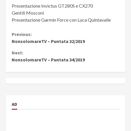
Presentazione Invictus GT280S e CX270
Gentili Mosconi
Presentazione Garmin Force con Luca Quintavalle
Continue
Previous:
NonsolomareTV – Puntata 32/2019
Reading
Next:
NonsolomareTV – Puntata 34/2019
AD