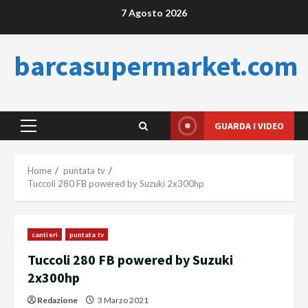
Skip
7 Agosto 2026
to
content
barcasupermarket.com
GUARDA I VIDEO
Primary
Menu
Home
puntata tv
Tuccoli 280 FB powered by Suzuki 2x300hp
cantieri
puntata tv
Tuccoli 280 FB powered by Suzuki
2x300hp
Redazione
3 Marzo 2021