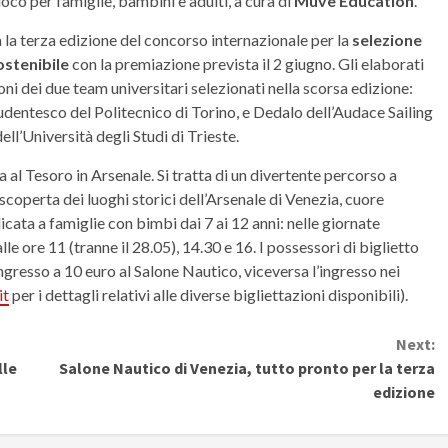
ioco per famiglie, bambini e adulti, a cura di
Muve Education
.
 la terza edizione del concorso internazionale per la
selezione
sostenibile
con la premiazione prevista il 2 giugno. Gli elaborati
ni dei due team universitari selezionati nella scorsa edizione:
udentesco del Politecnico di Torino, e Dedalo dell’Audace Sailing
ll’Università degli Studi di Trieste.
al Tesoro in Arsenale. Si tratta di un divertente percorso a
coperta dei luoghi storici dell’Arsenale di Venezia, cuore
dicata a famiglie con bimbi dai 7 ai 12 anni: nelle giornate
e ore 11 (tranne il 28.05), 14.30 e 16. I possessori di biglietto
ngresso a 10 euro al Salone Nautico, viceversa l’ingresso nei
it
per i dettagli relativi alle diverse bigliettazioni disponibili).
Next:
lle
Salone Nautico di Venezia, tutto pronto per la terza
edizione