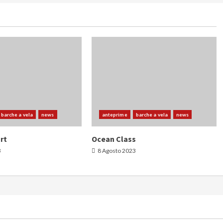
barche a vela
news
anteprime
barche a vela
news
rt
Ocean Class
3
8 Agosto 2023