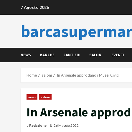
Skip
7 Agosto 2026
to
content
barcasupermar
NEWS
BARCHE
CANTIERI
SALONI
EVENTI
Home
saloni
In Arsenale approdano i Musei Civici
news
saloni
In Arsenale approda
Redazione
26 Maggio 2022