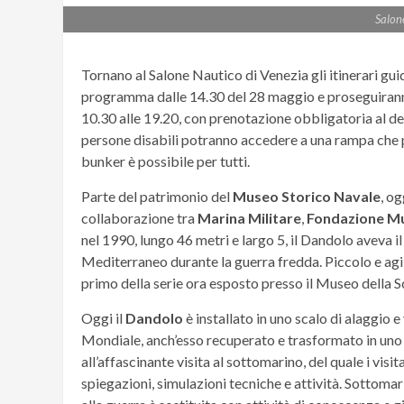
Salon
Tornano al Salone Nautico di Venezia gli itinerari gui
programma dalle 14.30 del 28 maggio e proseguiranno 
10.30 alle 19.20, con prenotazione obbligatoria al des
persone disabili potranno accedere a una rampa che pe
bunker è possibile per tutti.
Parte del patrimonio del
Museo Storico Navale
, o
collaborazione tra
Marina Militare
,
Fondazione Mus
nel 1990, lungo 46 metri e largo 5, il Dandolo aveva il
Mediterraneo durante la guerra fredda. Piccolo e agile,
primo della serie ora esposto presso il Museo della S
Oggi il
Dandolo
è installato in uno scalo di alaggio e
Mondiale, anch’esso recuperato e trasformato in uno 
all’affascinante visita al sottomarino, del quale i vi
spiegazioni, simulazioni tecniche e attività. Sottomari