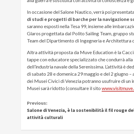
alla guerra è sostituita con attività di conoscenza e g
In occasione del Salone Nautico, verrà poi presentata
di studi e progetti di barche per la navigazione 
saranno esposti nella Tesa 99, insieme alle imbarcazio
Glaros progettata dal Polito Sailing Team, gruppo st
Team del Dipartimento di Ingegneria e Architettura de
Altra attività proposta da Muve Education è la Caccia 
tappe con educatore specializzato che condurrà alla s
dell’industria navale della Serenissima. L’attività è de
di sabato 28 e domenica 29 maggio e del 2 giugno – all
dei Musei Civici di Venezia potranno usufruire di un i
Musei sarà ridotto (consultare il sito
www.visitmuve.
Continue
Previous:
Salone di Venezia, è la sostenibilità il fil rouge de
Reading
attività culturali