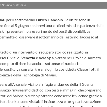
e Nautico di Venezia
dati per il sottomarino
Enrico Dandolo
. Le visite sono in
fino al 5 giugno con brevi tour di dieci minuti in partenza dalle
k lì presente fino a esaurimento dei posti disponibili. Le
rmette di osservare il sottomarino dall’esterno, l’accesso al
ggetto di un intervento di recupero storico realizzato in
ei Civici di Venezia e Vela Spa,
varato nel 1967 e disarmato
 compito di dare la caccia ai sottomarini nucleari nel
 costituiva con altri tre analoghi la cosiddetta Classe Toti, il
cienza e della Tecnologia di Milano.
 varo all’Arsenale, vicino al rifugio antiaereo della II Guerra
spazio “museale” didattico, con testi e immagini che preparano
sitatori del Salone Nautico potranno conoscere le vicende grazie a
no e bunker sono visitabili in sicurezza e l’originaria vocazione