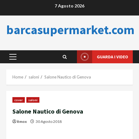
Skip
7 Agosto 2026
to
content
barcasupermarket.com
GUARDA I VIDEO
Primary
Menu
Home
saloni
Salone Nautico di Genova
cover
saloni
Salone Nautico di Genova
itmox
30 Agosto 2018