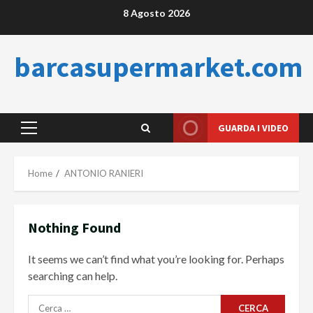
Skip
8 Agosto 2026
to
content
barcasupermarket.com
GUARDA I VIDEO
Primary
Menu
Home
ANTONIO RANIERI
Nothing Found
It seems we can’t find what you’re looking for. Perhaps
searching can help.
Ricerca