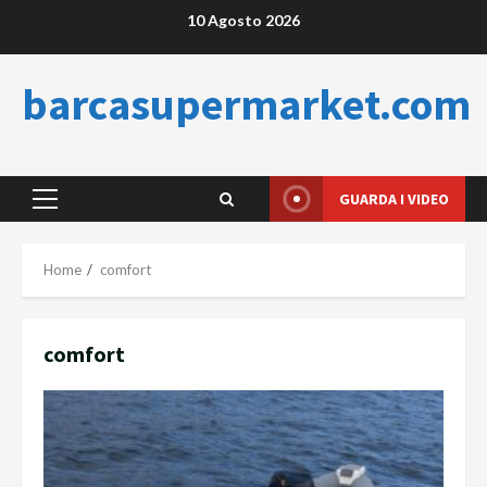
Skip
10 Agosto 2026
to
content
barcasupermarket.com
GUARDA I VIDEO
Primary
Menu
Home
comfort
comfort