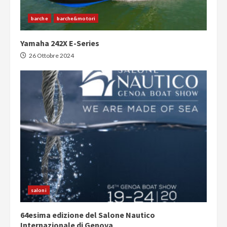
barche
barche&motori
Yamaha 242X E-Series
26 Ottobre 2024
saloni
64esima edizione del Salone Nautico
Internazionale di Genova