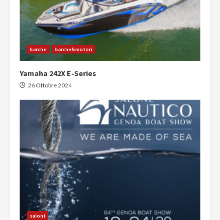
barche
barche&motori
Yamaha 242X E-Series
26 Ottobre 2024
saloni