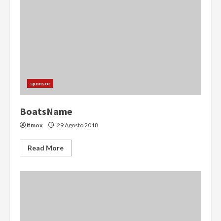
sponsor
BoatsName
itmox
29 Agosto 2018
Read More