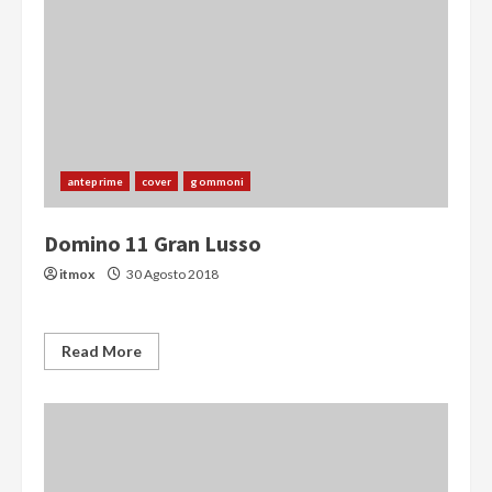
anteprime
cover
gommoni
Domino 11 Gran Lusso
itmox
30 Agosto 2018
Read More