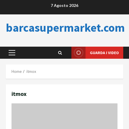
Skip
7 Agosto 2026
to
content
barcasupermarket.com
GUARDA I VIDEO
Primary
Menu
Home
itmox
itmox