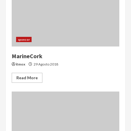
sponsor
MarineCork
itmox
29 Agosto 2018
Read More